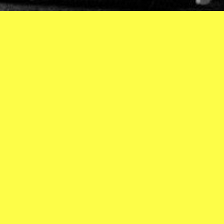
// DU NEUF \\