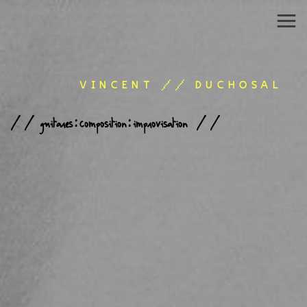
VINCENT // DUCHOSAL
// guitares:composition:improvisation //